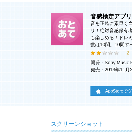
音感検定アプリ
音を正確に素早く
リ！絶対音感保有
も楽しめる！ドレ
数は10問。10問
2
開発：Sony Music Ent
発売：2013年11
AppStore
スクリーンショット