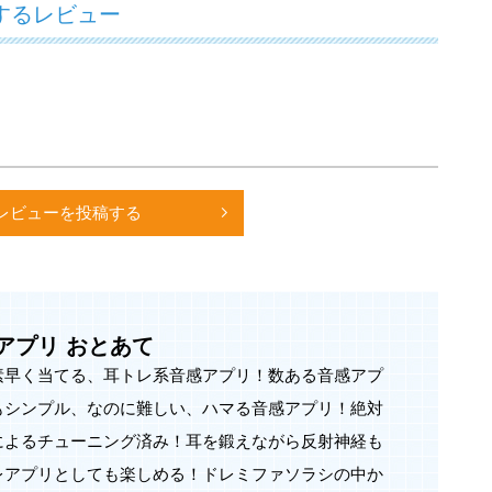
するレビュー
、おとあてを引き続きお楽しみください。
－－－
感アプリ！
ル、なのに難しい、ハマる音感アプリ！
済み！
えることができ、脳トレアプリとしても楽しめる！
－－－
レビューを投稿する
音が鳴るので、正解だと思うボタンをすばやくタップし
正解するまでのタイムを競います。
う！
があります。
アプリ おとあて
ることで、より難易度の高いゲームモードに挑戦するこ
素早く当てる、耳トレ系音感アプリ！数ある音感アプ
もシンプル、なのに難しい、ハマる音感アプリ！絶対
なに自慢しよう！
によるチューニング済み！耳を鍛えながら反射神経も
ベルを検定します。スコアが上がるとより上位の音感レ
レアプリとしても楽しめる！ドレミファソラシの中か
ok・Twitter・LINEに投稿することができます。