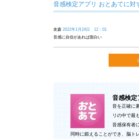
音感検定アプリ おとあてに対
最新バージョンにアップデートのうえ
－－－－－－－－－－－－－－－－－
音を正確に素早く当てる、耳トレ系音
●数ある音感アプリの中で最もシンプ
友森
2022年1月24日 12：01
●絶対音感保有者によるチューニング
音感に自信があれば面白い
●耳を鍛えながら反射神経も同時に鍛
－－－－－－－－－－－－－－－－－
◇素早く音を当てよう
ドレミファソラシの中からランダムに
よう。 問題数は10問。10問すべて
◇より難しいゲームモードに挑戦しよ
難易度の異なる５種類のゲームモード
音感検定
難易度の低いゲームモードをクリアす
音を正確に
とができます。
リの中で最
◇音感レベルを高めて検定結果をみん
音感保有者
ゲームスコアに応じてあなたの音感レ
同時に鍛えることができ、脳ト
ベルに認定されます。検定結果はfacebo