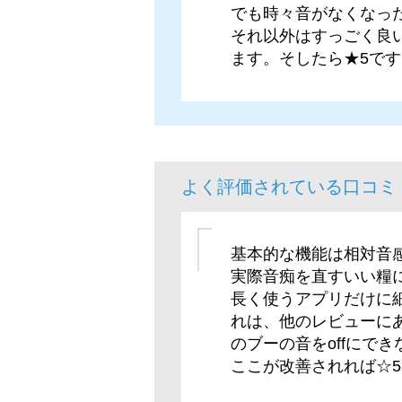
でも時々音がなくなっ
それ以外はすっごく良
ます。そしたら★5です
よく評価されている口コミ
基本的な機能は相対音
実際音痴を直すいい糧
長く使うアプリだけに
れは、他のレビューに
のブーの音をoffにで
ここが改善されれば☆