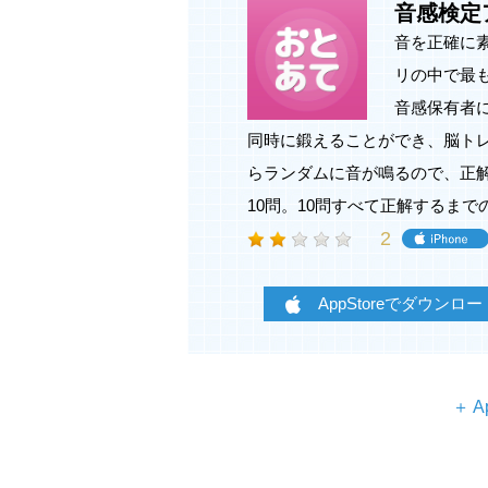
音感検定
音を正確に
リの中で最
音感保有者
同時に鍛えることができ、脳ト
らランダムに音が鳴るので、正解
10問。10問すべて正解するま
2
AppStoreでダウンロー
＋ A
【お知らせ】
サーバーメンテナンスに伴い、ランキ