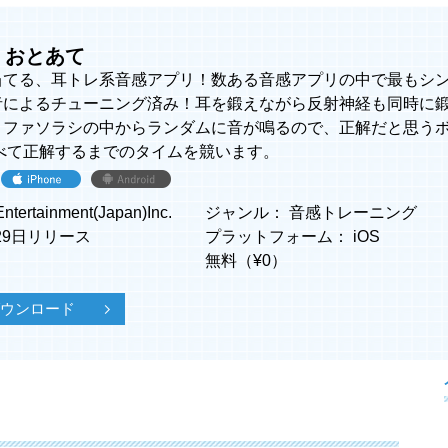
 おとあて
当てる、耳トレ系音感アプリ！数ある音感アプリの中で最もシ
者によるチューニング済み！耳を鍛えながら反射神経も同時に
ミファソラシの中からランダムに音が鳴るので、正解だと思うボ
すべて正解するまでのタイムを競います。
ertainment(Japan)Inc.
ジャンル：
音感トレーニング
月29日リリース
プラットフォーム：
iOS
無料（¥
0
）
でダウンロード