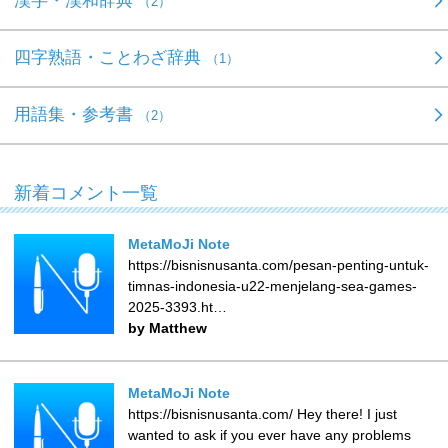
漢字・漢和辞典
（2）
四字熟語・ことわざ辞典
（1）
用語集・参考書
（2）
新着コメント一覧
MetaMoJi Note
https://bisnisnusanta.com/pesan-penting-untuk-
timnas-indonesia-u22-menjelang-sea-games-
2025-3393.ht…
by Matthew
MetaMoJi Note
https://bisnisnusanta.com/ Hey there! I just
wanted to ask if you ever have any problems