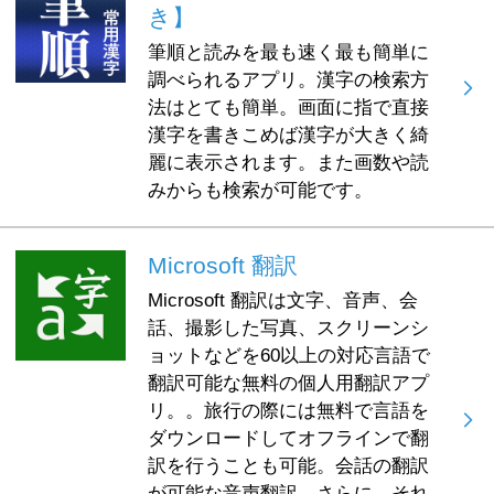
き】
筆順と読みを最も速く最も簡単に
調べられるアプリ。漢字の検索方
法はとても簡単。画面に指で直接
漢字を書きこめば漢字が大きく綺
麗に表示されます。また画数や読
みからも検索が可能です。
Microsoft 翻訳
Microsoft 翻訳は文字、音声、会
話、撮影した写真、スクリーンシ
ョットなどを60以上の対応言語で
翻訳可能な無料の個人用翻訳アプ
リ。。旅行の際には無料で言語を
ダウンロードしてオフラインで翻
訳を行うことも可能。会話の翻訳
が可能な音声翻訳。さらに、それ