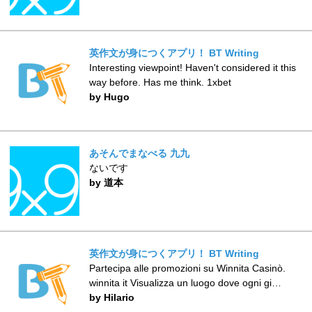
英作文が身につくアプリ！ BT Writing
Interesting viewpoint! Haven't considered it this
way before. Has me think. 1xbet
by Hugo
あそんでまなべる 九九
ないです
by 道本
英作文が身につくアプリ！ BT Writing
Partecipa alle promozioni su Winnita Casinò.
winnita it Visualizza un luogo dove ogni gi…
by Hilario