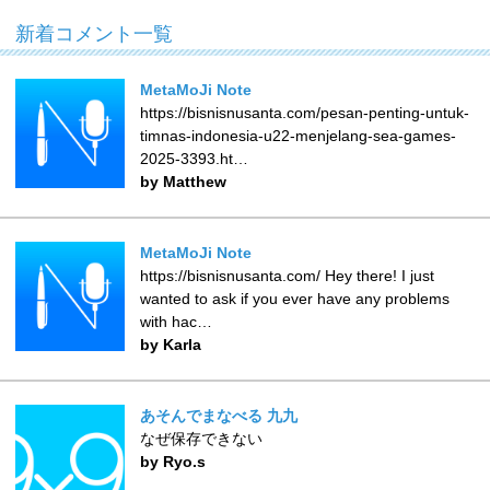
新着コメント一覧
MetaMoJi Note
https://bisnisnusanta.com/pesan-penting-untuk-
timnas-indonesia-u22-menjelang-sea-games-
2025-3393.ht…
by Matthew
MetaMoJi Note
https://bisnisnusanta.com/ Hey there! I just
wanted to ask if you ever have any problems
with hac…
by Karla
あそんでまなべる 九九
なぜ保存できない
by Ryo.s