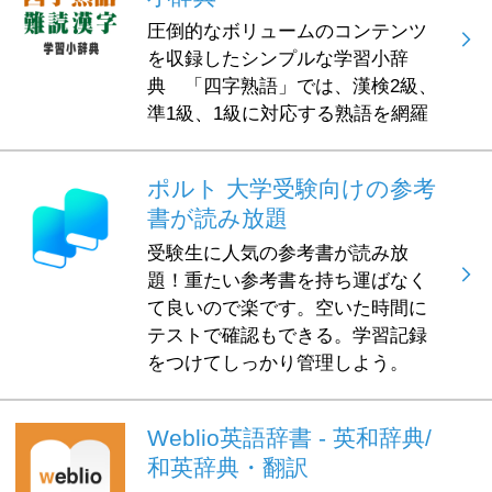
圧倒的なボリュームのコンテンツ
を収録したシンプルな学習小辞
典 「四字熟語」では、漢検2級、
準1級、1級に対応する熟語を網羅
ポルト 大学受験向けの参考
書が読み放題
受験生に人気の参考書が読み放
題！重たい参考書を持ち運ばなく
て良いので楽です。空いた時間に
テストで確認もできる。学習記録
をつけてしっかり管理しよう。
Weblio英語辞書 - 英和辞典/
和英辞典・翻訳