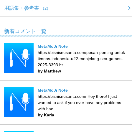
用語集・参考書
（2）
新着コメント一覧
MetaMoJi Note
https://bisnisnusanta.com/pesan-penting-untuk-
timnas-indonesia-u22-menjelang-sea-games-
2025-3393.ht…
by Matthew
MetaMoJi Note
https://bisnisnusanta.com/ Hey there! I just
wanted to ask if you ever have any problems
with hac…
by Karla