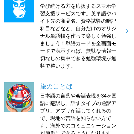
学び続ける方を応援するスマホ学
習支援サービスです。英単語やバ
イト先の商品名、資格試験の暗記
科目などなど、自分だけのオリジ
ナル単語帳を作って楽しく勉強し
ましょう！単語カードを全画面モ
ードで表示すれば、無駄な情報一
切なしの集中できる勉強環境が無
料で整います。
旅のことば
日本語の言葉や会話表現を34ヶ国
語に翻訳し、話すタイプの通訳ア
プリ。アプリが話してくれるの
で、現地の言語を知らない方で
も、海外でのコミュニケーション
が簡単にできるようになります。