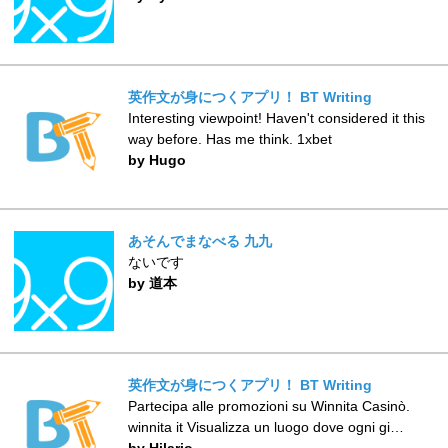
英作文が身につくアプリ！ BT Writing
Interesting viewpoint! Haven't considered it this
way before. Has me think. 1xbet
by Hugo
あそんでまなべる 九九
ないです
by 道本
英作文が身につくアプリ！ BT Writing
Partecipa alle promozioni su Winnita Casinò.
winnita it Visualizza un luogo dove ogni gi…
by Hilario