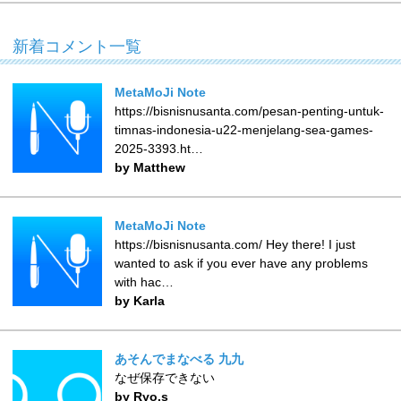
新着コメント一覧
MetaMoJi Note
https://bisnisnusanta.com/pesan-penting-untuk-
timnas-indonesia-u22-menjelang-sea-games-
2025-3393.ht…
by Matthew
MetaMoJi Note
https://bisnisnusanta.com/ Hey there! I just
wanted to ask if you ever have any problems
with hac…
by Karla
あそんでまなべる 九九
なぜ保存できない
by Ryo.s