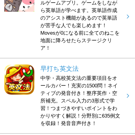
ルゲームアプリ。ゲームをしなが
ら英単語が学べます。英単語作成
のアシスト機能があるので英単語
が苦手な人でも楽しめます！
Movesが0になる前に全てのねこを
地面に降ろせたらステージクリ
ア！
早打ち英文法
中学・高校英文法の重要項目をオ
ールカバー！充実の1500問！ネイ
ティブの発音付き！整序英作・空
所補充。スペル入力の3形式で学
習！つまづきやすいポイントをわ
かりやすく解説！分野別に635例文
を収録！発音音声付き！