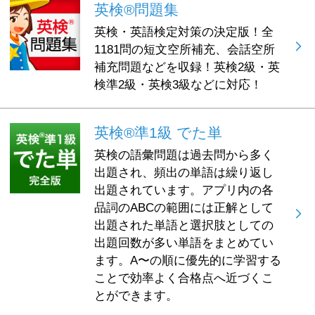
英検®問題集
英検・英語検定対策の決定版！全
1181問の短文空所補充、会話空所
補充問題などを収録！英検2級・英
検準2級・英検3級などに対応！
英検®準1級 でた単
英検の語彙問題は過去問から多く
出題され、頻出の単語は繰り返し
出題されています。アプリ内の各
品詞のABCの範囲には正解として
出題された単語と選択肢としての
出題回数が多い単語をまとめてい
ます。A〜の順に優先的に学習する
ことで効率よく合格点へ近づくこ
とができます。