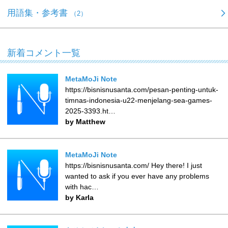
用語集・参考書
（2）
新着コメント一覧
MetaMoJi Note
https://bisnisnusanta.com/pesan-penting-untuk-
timnas-indonesia-u22-menjelang-sea-games-
2025-3393.ht…
by Matthew
MetaMoJi Note
https://bisnisnusanta.com/ Hey there! I just
wanted to ask if you ever have any problems
with hac…
by Karla