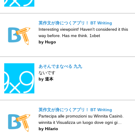
英作文が身につくアプリ！ BT Writing
Interesting viewpoint! Haven't considered it this
way before. Has me think. 1xbet
by Hugo
あそんでまなべる 九九
ないです
by 道本
英作文が身につくアプリ！ BT Writing
Partecipa alle promozioni su Winnita Casinò.
winnita it Visualizza un luogo dove ogni gi…
by Hilario