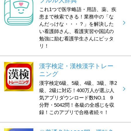
フルル大辞典
これ1つで医学略語・用語、薬、疾
患まで検索できる！業務中の「な
んだっけな・・・？」を解決した
い看護師さん、看護実習や国試の
勉強に励む看護学生さんにピッタ
リ！
漢字検定・漢検漢字トレー
ニング
漢字検定6級、5級、4級、3級、準2
級、2級に対応！400万人が選ぶ人
気アプリダウンロード数NO.1 9
分野・5042問！各級の全感じを収
録！このアプリで合格者続々！