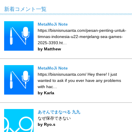
新着コメント一覧
MetaMoJi Note
https://bisnisnusanta.com/pesan-penting-untuk-
timnas-indonesia-u22-menjelang-sea-games-
2025-3393.ht…
by Matthew
MetaMoJi Note
https://bisnisnusanta.com/ Hey there! I just
wanted to ask if you ever have any problems
with hac…
by Karla
あそんでまなべる 九九
なぜ保存できない
by Ryo.s