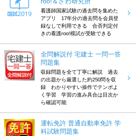
roo!＆さわ研究所
看護師国家試験の過去問を集めた
アプリ 17年分の過去問を会員登
録なしで利用できる 合否判定付
きの看護roo!模試が受験できる
全問解説付 宅建士 一問一答
問題集
収録問題を全て丁寧に解説 過去
の出題から厳選した約250問を収
録 わかりやすい操作でテンポよ
く学習 学習の進み具合は目次か
ら確認可能
運転免許 普通自動車免許 学
科試験問題集