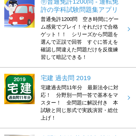
㊫普通免許1200問 - 運転免
許の学科試験問題集アプリ
普通免許1200問 空き時間にゲー
ム感覚でプレイ！それだけで合格
ゲット！！ シリーズから問題を
選んで正誤で回答 すぐに答えを
確認し間違えた問題だけを反復練
習して暗記できる！
宅建 過去問 2019
宅建過去問11年分 最新法令に対
応！ 分野別一問一答で基本をマ
スター！ 全問題に解説付き 本
試験と同じ形式で実践演習・総仕
上げ！