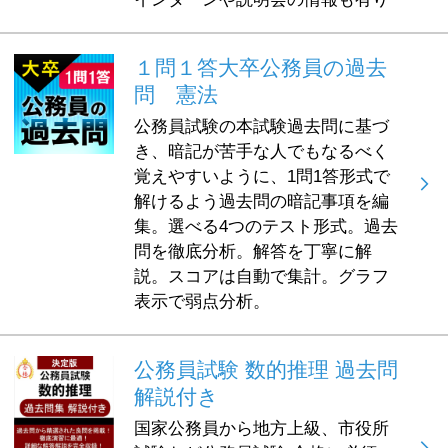
１問１答大卒公務員の過去
問 憲法
公務員試験の本試験過去問に基づ
き、暗記が苦手な人でもなるべく
覚えやすいように、1問1答形式で
解けるよう過去問の暗記事項を編
集。選べる4つのテスト形式。過去
問を徹底分析。解答を丁寧に解
説。スコアは自動で集計。グラフ
表示で弱点分析。
公務員試験 数的推理 過去問
解説付き
国家公務員から地方上級、市役所