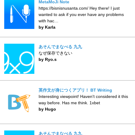
MetaMoJi Note
https://bisnisnusanta.com/ Hey there! I just
wanted to ask if you ever have any problems
with hac…
by Karla
あそんでまなべる 九九
なぜ保存できない
by Ryo.s
英作文が身につくアプリ！ BT Writing
Interesting viewpoint! Haven't considered it this
way before. Has me think. 1xbet
by Hugo
あそんでまなべる 九九