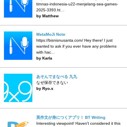
timnas-indonesia-u22-menjelang-sea-games-
2025-3393.ht…
by Matthew
MetaMoJi Note
https://bisnisnusanta.com/ Hey there! I just
wanted to ask if you ever have any problems
with hac…
by Karla
あそんでまなべる 九九
なぜ保存できない
by Ryo.s
英作文が身につくアプリ！ BT Writing
Interesting viewpoint! Haven't considered it this