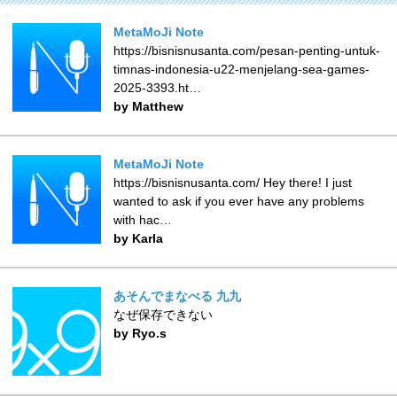
MetaMoJi Note
https://bisnisnusanta.com/pesan-penting-untuk-
timnas-indonesia-u22-menjelang-sea-games-
2025-3393.ht…
by Matthew
MetaMoJi Note
https://bisnisnusanta.com/ Hey there! I just
wanted to ask if you ever have any problems
with hac…
by Karla
あそんでまなべる 九九
なぜ保存できない
by Ryo.s