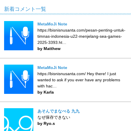
新着コメント一覧
MetaMoJi Note
https://bisnisnusanta.com/pesan-penting-untuk-
timnas-indonesia-u22-menjelang-sea-games-
2025-3393.ht…
by Matthew
MetaMoJi Note
https://bisnisnusanta.com/ Hey there! I just
wanted to ask if you ever have any problems
with hac…
by Karla
あそんでまなべる 九九
なぜ保存できない
by Ryo.s