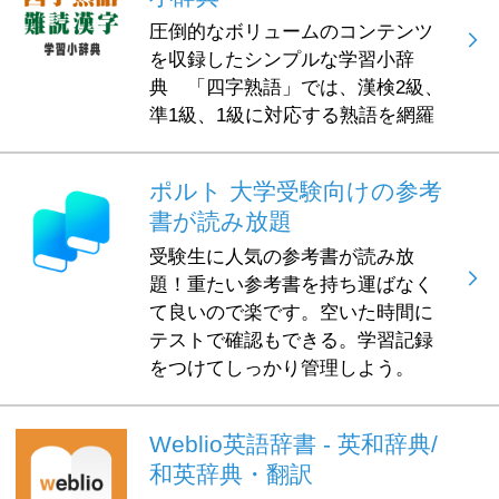
圧倒的なボリュームのコンテンツ
を収録したシンプルな学習小辞
典 「四字熟語」では、漢検2級、
準1級、1級に対応する熟語を網羅
ポルト 大学受験向けの参考
書が読み放題
受験生に人気の参考書が読み放
題！重たい参考書を持ち運ばなく
て良いので楽です。空いた時間に
テストで確認もできる。学習記録
をつけてしっかり管理しよう。
Weblio英語辞書 - 英和辞典/
和英辞典・翻訳