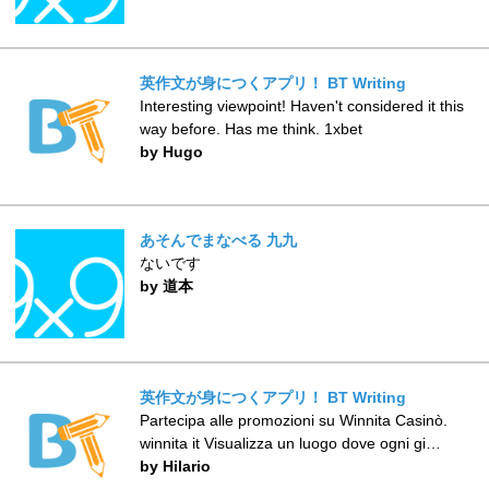
英作文が身につくアプリ！ BT Writing
Interesting viewpoint! Haven't considered it this
way before. Has me think. 1xbet
by Hugo
あそんでまなべる 九九
ないです
by 道本
英作文が身につくアプリ！ BT Writing
Partecipa alle promozioni su Winnita Casinò.
winnita it Visualizza un luogo dove ogni gi…
by Hilario