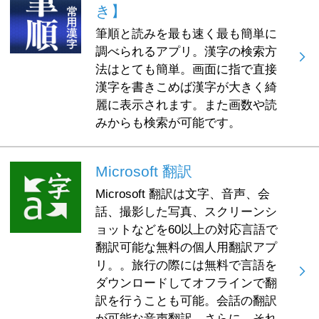
き】
筆順と読みを最も速く最も簡単に
調べられるアプリ。漢字の検索方
法はとても簡単。画面に指で直接
漢字を書きこめば漢字が大きく綺
麗に表示されます。また画数や読
みからも検索が可能です。
Microsoft 翻訳
Microsoft 翻訳は文字、音声、会
話、撮影した写真、スクリーンシ
ョットなどを60以上の対応言語で
翻訳可能な無料の個人用翻訳アプ
リ。。旅行の際には無料で言語を
ダウンロードしてオフラインで翻
訳を行うことも可能。会話の翻訳
が可能な音声翻訳。さらに、それ