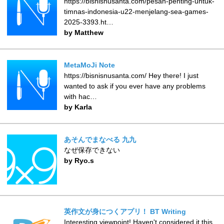
https://bisnisnusanta.com/pesan-penting-untuk-
timnas-indonesia-u22-menjelang-sea-games-
2025-3393.ht…
by Matthew
MetaMoJi Note
https://bisnisnusanta.com/ Hey there! I just
wanted to ask if you ever have any problems
with hac…
by Karla
あそんでまなべる 九九
なぜ保存できない
by Ryo.s
英作文が身につくアプリ！ BT Writing
Interesting viewpoint! Haven't considered it this