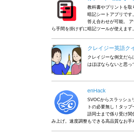
教科書やプリントを取
暗記シートアプリです
答え合わせが可能。 
ら手間を掛けずに暗記ツールが使えます
クレイジー英語ク
クレイジーな例文だら
はほぼならないと思っ
enHack
SVOCからスラッシ
トの必要無し！タップ
語同士まで係り受け関
み上げ。速度調整もできる高品質なお手