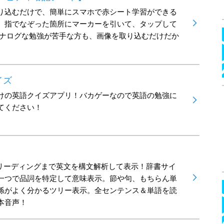
り込むだけで、簡単にスマホで赤シート学習ができる
。指でなぞった箇所にマーカーを引いて、タップして
アナログな勉強が苦手な方も、画像を取り込むだけだか
。
イズ
けの英語クイズアプリ！バカゲーなので英語の勉強に
てください！
ュリーディングまで英文を構文解析して表示！辞書サイ
一つで品詞を特定して意味表示。節や句、もちらん単
係がよく分かるツリー表示。全センテンス＆単語を読
本音声！