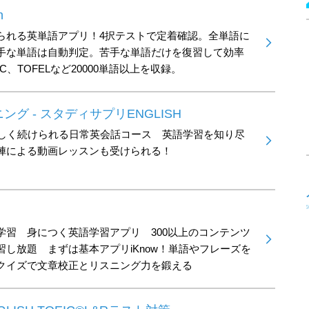
n
られる英単語アプリ！4択テストで定着確認。全単語に
手な単語は自動判定。苦手な単語だけを復習して効率
C、TOFELなど20000単語以上を収録。
グ - スタディサプリENGLISH
楽しく続けられる日常英会話コース 英語学習を知り尽
陣による動画レッスンも受けられる！
学習 身につく英語学習アプリ 300以上のコンテンツ
し放題 まずは基本アプリiKnow！単語やフレーズを
クイズで文章校正とリスニング力を鍛える