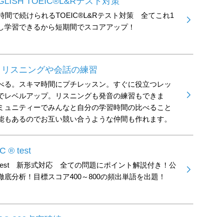
ISH TOEIC®L&Rテスト対策
時間で続けられるTOEIC®L&Rテスト対策 全てこれ1
し学習できるから短期間でスコアアップ！
話 - リスニングや会話の練習
べる。スキマ時間にプチレッスン。すぐに役立つレッ
でレベルアップ。リスニングも発音の練習もできま
ミュニティーでみんなと自分の学習時間の比べること
能もあるのでお互い競い合うような仲間も作れます。
® test
Ctest 新形式対応 全ての問題にポイント解説付き！公
底分析！目標スコア400～800の頻出単語を出題！