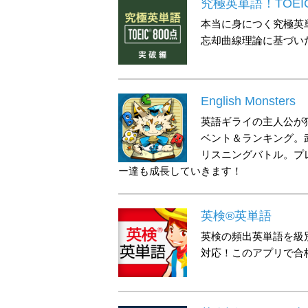
究極英単語！TOEIC
本当に身につく究極英単
忘却曲線理論に基づい
English Monsters
英語ギライの主人公が
ベント＆ランキング。
リスニングバトル。プ
ー達も成長していきます！
英検®英単語
英検の頻出英単語を級別
対応！このアプリで合