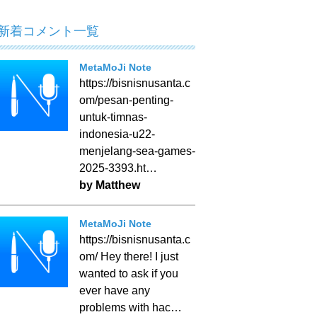
新着コメント一覧
MetaMoJi Note
https://bisnisnusanta.c
om/pesan-penting-
untuk-timnas-
indonesia-u22-
menjelang-sea-games-
2025-3393.ht…
by Matthew
MetaMoJi Note
https://bisnisnusanta.c
om/ Hey there! I just
wanted to ask if you
ever have any
problems with hac…