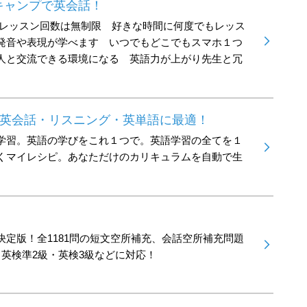
キャンプで英会話！
 レッスン回数は無制限 好きな時間に何度でもレッス
発音や表現が学べます いつでもどこでもスマホ１つ
人と交流できる環境になる 英語力が上がり先生と冗
TS-英会話・リスニング・英単語に最適！
学習。英語の学びをこれ１つで。英語学習の全てを１
くマイレシピ。あなただけのカリキュラムを自動で生
決定版！全1181問の短文空所補充、会話空所補充問題
・英検準2級・英検3級などに対応！