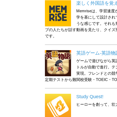
楽しく外国語を覚える
Memriseは、学習
学を基にして設計され
うな感じです。それも
ブの人たちが話す動画を見たり、クイズ
です。
英語ゲーム-英語物
ゲームで遊びながら英
トルが自動で進行。テ
実現。フレンドとの競
定期テストから難関校受験・TOEIC・T
Study Quest!
ヒーローを創って、壮