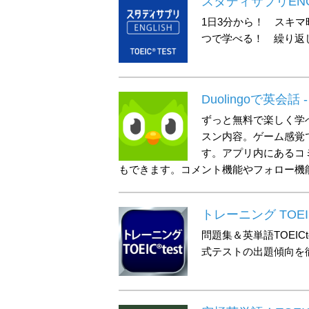
スタディサプリENGL
1日3分から！ スキマ
つで学べる！ 繰り返
Duolingoで英会
ずっと無料で楽しく学
スン内容。ゲーム感覚
す。アプリ内にあるコ
もできます。コメント機能やフォロー機
トレーニング TOEIC 
問題集＆英単語TOEI
式テストの出題傾向を徹