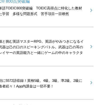
® 800点突破編
語TOEIC800突破編 TOEIC高得点に特化した教材
た学習 多様な問題形式 苦手項目一目瞭然
猫と挑む英語マスターRPG。英語がやみつきになるイ
武器は己の口のスピーキングバトル。武器は己の耳の
レイヤーの英語能力と一緒にゲームの中のキャラクタ
に5572語収録！英検5級、4級、3級、準2級、2級に
格者続々！App内課金は一切不要！