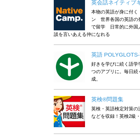
英会話ネイティブ
本物の英語が身に付く
ン 世界各国の英語の
で留学 日常的に外国
談を言いあえる仲になれる
英語 POLYGLO
好きを学びに続く語学
つのアプリに。毎日続
成。
英検®問題集
英検・英語検定対策の
などを収録！英検2級