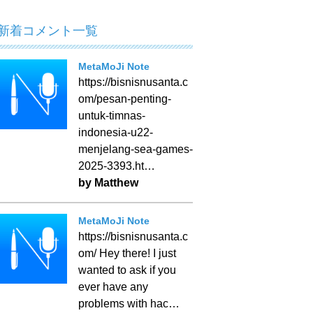
新着コメント一覧
MetaMoJi Note
https://bisnisnusanta.c
om/pesan-penting-
untuk-timnas-
indonesia-u22-
menjelang-sea-games-
2025-3393.ht…
by Matthew
MetaMoJi Note
https://bisnisnusanta.c
om/ Hey there! I just
wanted to ask if you
ever have any
problems with hac…