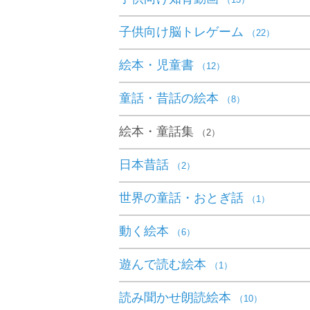
（13）
子供向け脳トレゲーム
（22）
絵本・児童書
（12）
童話・昔話の絵本
（8）
絵本・童話集
（2）
日本昔話
（2）
世界の童話・おとぎ話
（1）
動く絵本
（6）
遊んで読む絵本
（1）
読み聞かせ朗読絵本
（10）