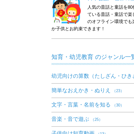
人気の昔話と童話を8
ている昔話・童話で楽
のオフライン環境でも
か子供とお約束できます！
知育・幼児教育 のジャンル一
幼児向けの算数（たしざん・ひき
簡単なおえかき・ぬりえ
（23）
文字・言葉・名前を知る
（30）
音楽・音で遊ぶ
（25）
子供向け知育動画