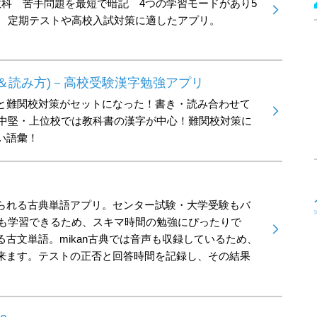
教科 苦手問題を最短で暗記 4つの学習モードがあり5
録 定期テストや高校入試対策に適したアプリ。
＆読み方)－高校受験漢字勉強アプリ
と難関校対策がセットになった！書き・読み合わせて
般・中堅・上位校では教科書の漢字が中心！難関校対策に
い語彙！
られる古典単語アプリ。センター試験・大学受験もバ
単語も学習できるため、スキマ時間の勉強にぴったりで
古文単語。mikan古典では音声も収録しているため、
来ます。テストの正否と回答時間を記録し、その結果