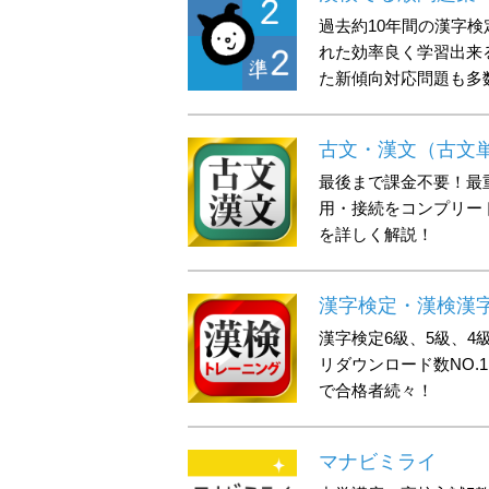
過去約10年間の漢字
れた効率良く学習出来
た新傾向対応問題も多
古文・漢文（古文
最後まで課金不要！最
用・接続をコンプリー
を詳しく解説！
漢字検定・漢検漢
漢字検定6級、5級、4
リダウンロード数NO.
で合格者続々！
マナビミライ