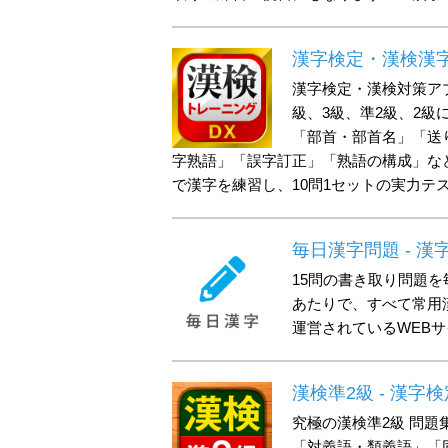
漢字検定・漢検漢
漢字検定・漢検対策アプ
級、3級、準2級、2級
「部首・部首名」「送
字熟語」「誤字訂正」「熟語の構成」など
で漢字を練習し、10問1セットの実力テ
毎日漢字問題 - 
15問の書き取り問題
あたりで、すべて常用漢
運営されているWEBサ
漢検準2級 - 漢字
究極の漢検準2級 問
「対義語・類義語」「