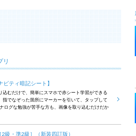
プリ
ナビティ暗記シート】
り込むだけで、簡単にスマホで赤シート学習ができる
。指でなぞった箇所にマーカーを引いて、タップして
アナログな勉強が苦手な方も、画像を取り込むだけだか
。
2級・準2級］（新装四訂版）