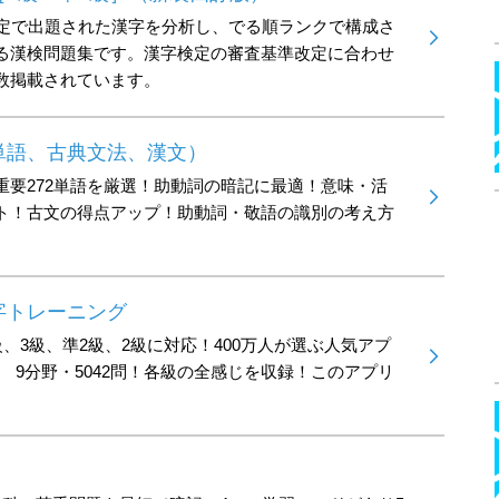
検定で出題された漢字を分析し、でる順ランクで構成さ
る漢検問題集です。漢字検定の審査基準改定に合わせ
数掲載されています。
単語、古典文法、漢文）
重要272単語を厳選！助動詞の暗記に最適！意味・活
ト！古文の得点アップ！助動詞・敬語の識別の考え方
字トレーニング
級、3級、準2級、2級に対応！400万人が選ぶ人気アプ
1 9分野・5042問！各級の全感じを収録！このアプリ