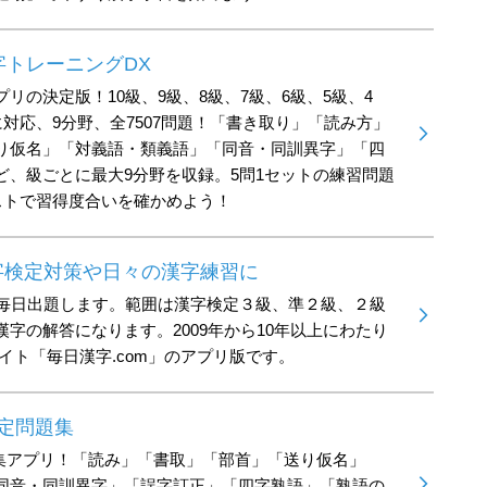
字トレーニングDX
リの決定版！10級、9級、8級、7級、6級、5級、4
に対応、9分野、全7507問題！「書き取り」「読み方」
り仮名」「対義語・類義語」「同音・同訓異字」「四
、級ごとに最大9分野を収録。5問1セットの練習問題
ストで習得度合いを確かめよう！
漢字検定対策や日々の漢字練習に
を毎日出題します。範囲は漢字検定３級、準２級、２級
字の解答になります。2009年から10年以上にわたり
イト「毎日漢字.com」のアプリ版です。
検定問題集
題集アプリ！「読み」「書取」「部首」「送り仮名」
同音・同訓異字」「誤字訂正」「四字熟語」「熟語の