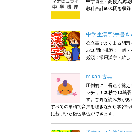
中学講座・高校入試5
教科合計6000問を収
中学生漢字(手書き
公立高でよく出る問題
3200問に挑戦！一
必須！常用漢字・難し
mikan 古典
圧倒的に一番速く覚え
ッチリ！30秒で10
す。意外な読み方がある
すべての単語で音声を聴きながら学習出
に基づいた復習学習ができます。