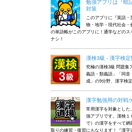
勉強アプリは『暗
対策
このアプリに『英語・
物・地学・現代社会・
の単語帳がこのアプリに！通学などのス
ナシ！
漢検3級 - 漢字検
究極の漢検3級 問題
義語・類義語」「同音
成」の9分野、漢字検定
漢字勉強用の対戦
常用漢字を対象とした
強アプリです。漢検１
で）の漢字をすべて網
取りの練習・復習にもなります！『漢字