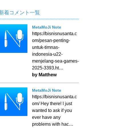
新着コメント一覧
MetaMoJi Note
https://bisnisnusanta.c
om/pesan-penting-
untuk-timnas-
indonesia-u22-
menjelang-sea-games-
2025-3393.ht…
by Matthew
MetaMoJi Note
https://bisnisnusanta.c
om/ Hey there! I just
wanted to ask if you
ever have any
problems with hac…