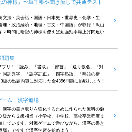
記の神様』〜単語帳や聞き流しで共通テスト
英文法・英会話・国語・日本史・世界史・化学・生
倫理・政治経済・地理・古文・中国語』が収録！沢山
キマ時間に暗記の神様を使えば勉強効率爆上げ間違い
定問題集
集アプリ！「読み」「書取」「部首」「送り仮名」「対
・同訓異字」「誤字訂正」「四字熟語」「熟語の構
3級の出題内容に対応した全4356問題に挑戦しよう！
ゲーム：漢字道場
、漢字の書き取りを強化するために作られた無料の勉
０級から２級相当（小学校、中学校、高校卒業程度ま
羅しています。対戦ゲームで遊びながら、漢字の書き
道場』で今すぐ漢字学習を始めよう！