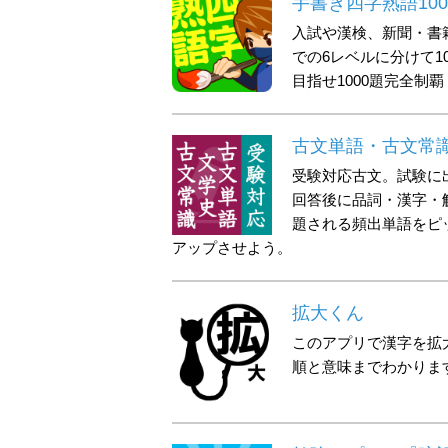
手書き四字熟語100
入試や漢検、新聞・書
での6レベルに分けて1
目指せ1000題完全制覇
古文単語・古文常
受験対応古文。試験に
回答後に品詞・漢字・
題される頻出単語をピ
アップさせよう。
拡大くん
このアプリで漢字を拡
順と意味までわかりま