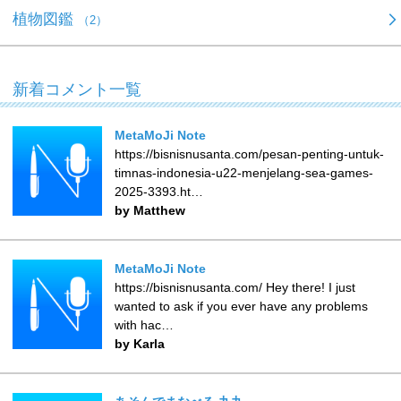
植物図鑑
（2）
新着コメント一覧
MetaMoJi Note
https://bisnisnusanta.com/pesan-penting-untuk-
timnas-indonesia-u22-menjelang-sea-games-
2025-3393.ht…
by Matthew
MetaMoJi Note
https://bisnisnusanta.com/ Hey there! I just
wanted to ask if you ever have any problems
with hac…
by Karla