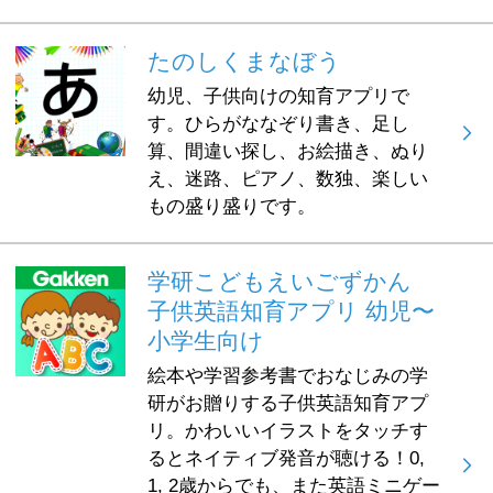
たのしくまなぼう
幼児、子供向けの知育アプリで
す。ひらがななぞり書き、足し
算、間違い探し、お絵描き、ぬり
え、迷路、ピアノ、数独、楽しい
もの盛り盛りです。
学研こどもえいごずかん
子供英語知育アプリ 幼児〜
小学生向け
絵本や学習参考書でおなじみの学
研がお贈りする子供英語知育アプ
リ。かわいいイラストをタッチす
るとネイティブ発音が聴ける！0,
1, 2歳からでも、また英語ミニゲー