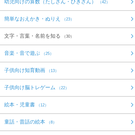
幼児向けの算数（たしざん・ひきざん）
（42）
簡単なおえかき・ぬりえ
（23）
文字・言葉・名前を知る
（30）
音楽・音で遊ぶ
（25）
子供向け知育動画
（13）
子供向け脳トレゲーム
（22）
絵本・児童書
（12）
童話・昔話の絵本
（8）