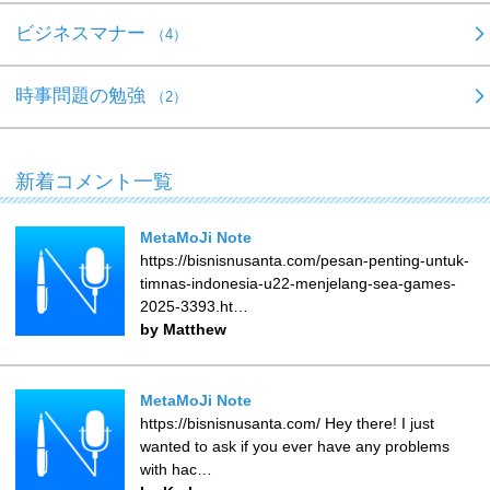
ビジネスマナー
（4）
時事問題の勉強
（2）
新着コメント一覧
MetaMoJi Note
https://bisnisnusanta.com/pesan-penting-untuk-
timnas-indonesia-u22-menjelang-sea-games-
2025-3393.ht…
by Matthew
MetaMoJi Note
https://bisnisnusanta.com/ Hey there! I just
wanted to ask if you ever have any problems
with hac…