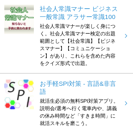
社会人常識マナー ビジネス
一般常識 アラサー常識100
社会人常識マナーが楽しく身につ
く。社会人常識マナー検定の出題
範囲として【社会常識】【ビジネ
スマナー】【コミュニケーショ
ン】があり、これらを含めた内容
をクイズ形式で出題。
お手軽SPI対策 - 言語&非言
語
就活生必須の無料SPI対策アプリ。
説明会/選考へ行く電車内や、講義
の休み時間など「すきま時間」に
就活スキルを磨こう。