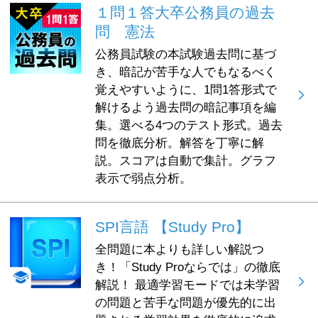
１問１答大卒公務員の過去
問 憲法
公務員試験の本試験過去問に基づ
き、暗記が苦手な人でもなるべく
覚えやすいように、1問1答形式で
解けるよう過去問の暗記事項を編
集。選べる4つのテスト形式。過去
問を徹底分析。解答を丁寧に解
説。スコアは自動で集計。グラフ
表示で弱点分析。
SPI言語 【Study Pro】
全問題に本よりも詳しい解説つ
き！「Study Proならでは」の徹底
解説！ 最適学習モードでは未学習
の問題と苦手な問題が優先的に出