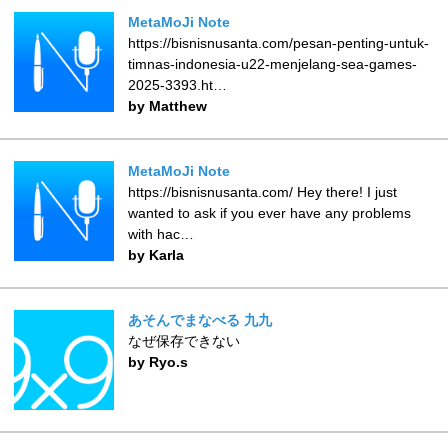
MetaMoJi Note
https://bisnisnusanta.com/pesan-penting-untuk-
timnas-indonesia-u22-menjelang-sea-games-
2025-3393.ht…
by Matthew
MetaMoJi Note
https://bisnisnusanta.com/ Hey there! I just
wanted to ask if you ever have any problems
with hac…
by Karla
あそんでまなべる 九九
なぜ保存できない
by Ryo.s