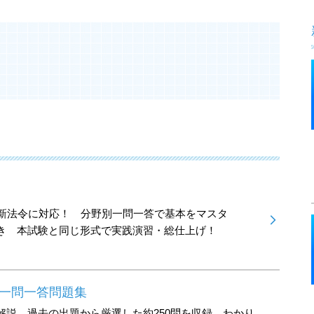
最新法令に対応！ 分野別一問一答で基本をマスタ
き 本試験と同じ形式で実践演習・総仕上げ！
 一問一答問題集
解説 過去の出題から厳選した約250問を収録 わかり