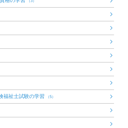
P資格の学習
（3）
険福祉士試験の学習
（5）