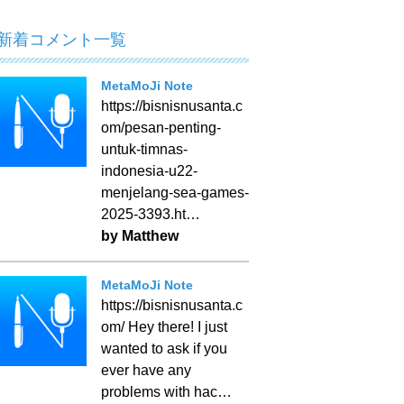
新着コメント一覧
MetaMoJi Note
https://bisnisnusanta.c
om/pesan-penting-
untuk-timnas-
indonesia-u22-
menjelang-sea-games-
2025-3393.ht…
by Matthew
MetaMoJi Note
https://bisnisnusanta.c
om/ Hey there! I just
wanted to ask if you
ever have any
problems with hac…